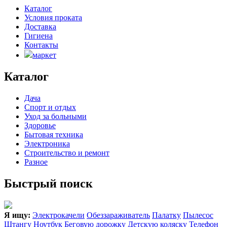
Каталог
Условия проката
Доставка
Гигиена
Контакты
маркет
Каталог
Дача
Спорт и отдых
Уход за больными
Здоровье
Бытовая техника
Электроника
Строительство и ремонт
Разное
Быстрый поиск
Я ищу:
Электрокачели
Обеззараживатель
Палатку
Пылесос
Штангу
Ноутбук
Беговую дорожку
Детскую коляску
Телефон