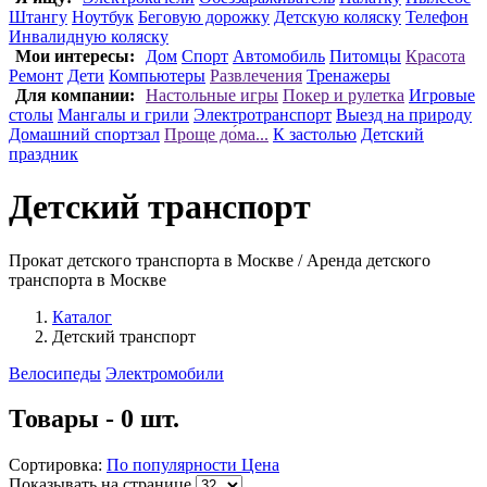
Штангу
Ноутбук
Беговую дорожку
Детскую коляску
Телефон
Инвалидную коляску
Мои интересы:
Дом
Спорт
Автомобиль
Питомцы
Красота
Ремонт
Дети
Компьютеры
Развлечения
Тренажеры
Для компании:
Настольные игры
Покер и рулетка
Игровые
столы
Мангалы и грили
Электротранспорт
Выезд на природу
Домашний спортзал
Проще до́ма...
К застолью
Детский
праздник
Детский транспорт
Прокат детского транспорта в Москве / Аренда детского
транспорта в Москве
Каталог
Детский транспорт
Велосипеды
Электромобили
Товары - 0 шт.
Сортировка:
По популярности
Цена
Показывать на странице