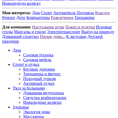
Инвалидную коляску
Мои интересы:
Дом
Спорт
Автомобиль
Питомцы
Красота
Ремонт
Дети
Компьютеры
Развлечения
Тренажеры
Для компании:
Настольные игры
Покер и рулетка
Игровые
столы
Мангалы и грили
Электротранспорт
Выезд на природу
Домашний спортзал
Проще до́ма...
К застолью
Детский
праздник
Дача
Садовая техника
Садовая мебель
Спорт и отдых
Беговые дорожки
Тренажеры и фитнес
Походный туризм
Активный отдых
Уход за больными
Домашняя медтехника
Средства реабилитации
Инвалидные коляски
Здоровье
Экология дома
Массажеры