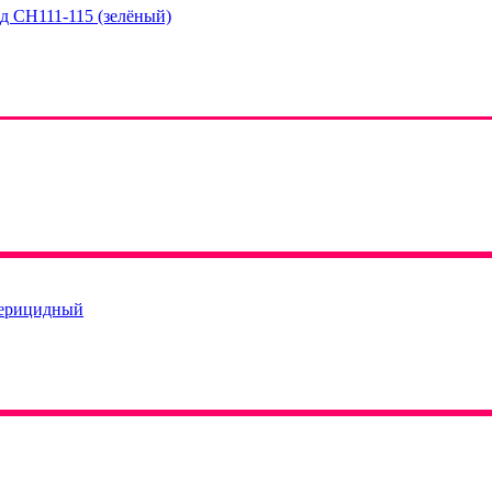
д СH111-115 (зелёный)
терицидный