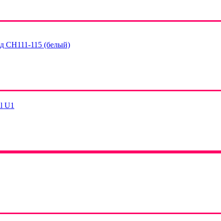
д СH111-115 (белый)
l U1