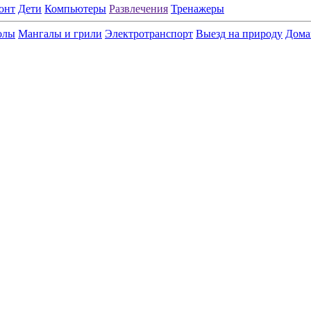
онт
Дети
Компьютеры
Развлечения
Тренажеры
олы
Мангалы и грили
Электротранспорт
Выезд на природу
Дома