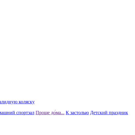
алидную коляску
ашний спортзал
Проще до́ма...
К застолью
Детский праздник