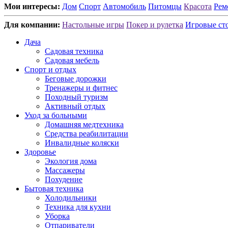
Мои интересы:
Дом
Спорт
Автомобиль
Питомцы
Красота
Рем
Для компании:
Настольные игры
Покер и рулетка
Игровые ст
Дача
Садовая техника
Садовая мебель
Спорт и отдых
Беговые дорожки
Тренажеры и фитнес
Походный туризм
Активный отдых
Уход за больными
Домашняя медтехника
Средства реабилитации
Инвалидные коляски
Здоровье
Экология дома
Массажеры
Похудение
Бытовая техника
Холодильники
Техника для кухни
Уборка
Отпариватели