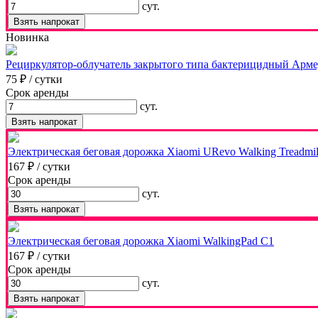
сут.
Взять напрокат
Новинка
Рециркулятор-облучатель закрытого типа бактерицидный Арме
75 ₽
/ сутки
Срок аренды
сут.
Взять напрокат
Электрическая беговая дорожка Xiaomi URevo Walking Treadmil
167 ₽
/ сутки
Срок аренды
сут.
Взять напрокат
Электрическая беговая дорожка Xiaomi WalkingPad C1
167 ₽
/ сутки
Срок аренды
сут.
Взять напрокат