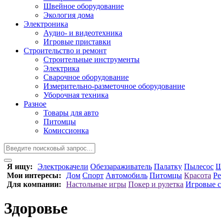
Швейное оборудование
Экология дома
Электроника
Аудио- и видеотехника
Игровые приставки
Строительство и ремонт
Строительные инструменты
Электрика
Сварочное оборудование
Измерительно-разметочное оборудование
Уборочная техника
Разное
Товары для авто
Питомцы
Комиссионка
Я ищу:
Электрокачели
Обеззараживатель
Палатку
Пылесос
Ш
Мои интересы:
Дом
Спорт
Автомобиль
Питомцы
Красота
Р
Для компании:
Настольные игры
Покер и рулетка
Игровые 
Здоровье