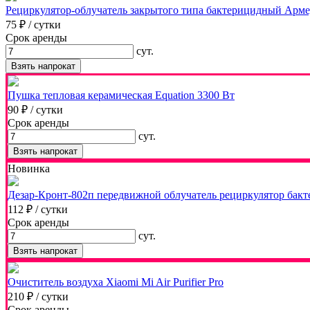
Рециркулятор-облучатель закрытого типа бактерицидный Арме
75 ₽
/ сутки
Срок аренды
сут.
Взять напрокат
Пушка тепловая керамическая Equation 3300 Вт
90 ₽
/ сутки
Срок аренды
сут.
Взять напрокат
Новинка
Дезар-Кронт-802п передвижной облучатель рециркулятор бак
112 ₽
/ сутки
Срок аренды
сут.
Взять напрокат
Очиститель воздуха Xiaomi Mi Air Purifier Pro
210 ₽
/ сутки
Срок аренды