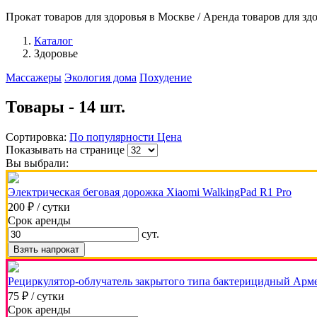
Прокат товаров для здоровья в Москве / Аренда товаров для зд
Каталог
Здоровье
Массажеры
Экология дома
Похудение
Товары - 14 шт.
Сортировка:
По популярности
Цена
Показывать на странице
Вы выбрали:
Электрическая беговая дорожка Xiaomi WalkingPad R1 Pro
200 ₽
/ сутки
Срок аренды
сут.
Взять напрокат
Рециркулятор-облучатель закрытого типа бактерицидный Арме
75 ₽
/ сутки
Срок аренды