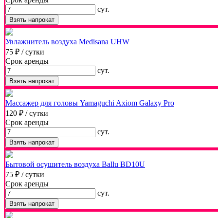
сут.
Взять напрокат
Увлажнитель воздуха Medisana UHW
75 ₽
/ сутки
Срок аренды
сут.
Взять напрокат
Массажер для головы Yamaguchi Axiom Galaxy Pro
120 ₽
/ сутки
Срок аренды
сут.
Взять напрокат
Бытовой осушитель воздуха Ballu BD10U
75 ₽
/ сутки
Срок аренды
сут.
Взять напрокат