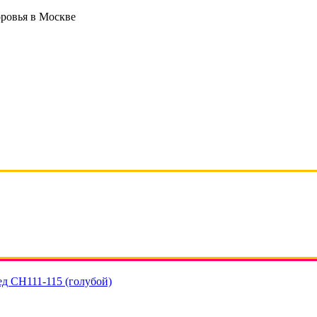
оровья в Москве
д СH111-115 (голубой)