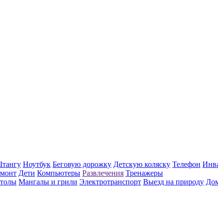
тангу
Ноутбук
Беговую дорожку
Детскую коляску
Телефон
Инв
емонт
Дети
Компьютеры
Развлечения
Тренажеры
столы
Мангалы и грили
Электротранспорт
Выезд на природу
Дом